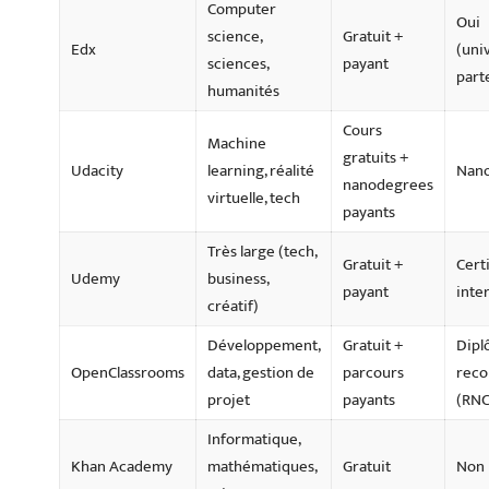
Computer
Oui
science,
Gratuit +
Edx
(uni
sciences,
payant
part
humanités
Cours
Machine
gratuits +
Udacity
learning, réalité
Nan
nanodegrees
virtuelle, tech
payants
Très large (tech,
Gratuit +
Certi
Udemy
business,
payant
inte
créatif)
Développement,
Gratuit +
Dipl
OpenClassrooms
data, gestion de
parcours
reco
projet
payants
(RNC
Informatique,
Khan Academy
mathématiques,
Gratuit
Non