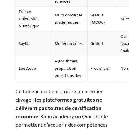
sciences
France
Multi-domaines
Gratuit
Université
Atte
académiques
(MOOC)
Numérique
Oui
Saylor
Multi-domaines
Gratuit
(ex
final
Algorithmes,
LeetCode
préparation
Freemium
Non
entretiens dev
Ce tableau met en lumière un premier
clivage :
les plateformes gratuites ne
délivrent pas toutes de certification
reconnue
. Khan Academy ou Quick Code
permettent d’acquérir des compétences