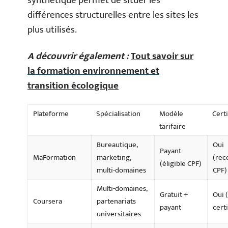
synthétique permet de situer les
différences structurelles entre les sites les
plus utilisés.
A découvrir également :
Tout savoir sur
la formation environnement et
transition écologique
Plateforme
Spécialisation
Modèle
Certi
tarifaire
Bureautique,
Oui
Payant
MaFormation
marketing,
(rec
(éligible CPF)
multi-domaines
CPF)
Multi-domaines,
Gratuit +
Oui
Coursera
partenariats
payant
certi
universitaires