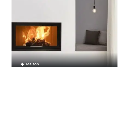
Maison
Comment choisir son insert à bois ?
Contact
Mentions légales
Sitemap
© 2025 | lalignedhorizon.org