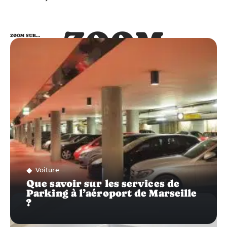
ZOOM
ZOOM SUR…
SUR…
Voiture
Que savoir sur les services de
Parking à l’aéroport de Marseille
?