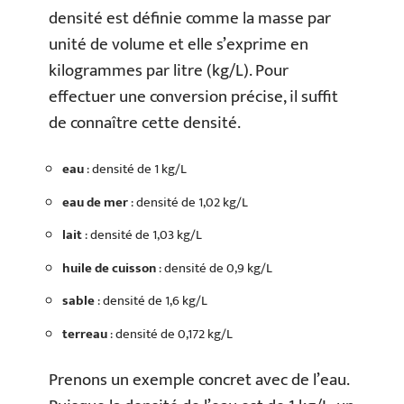
densité est définie comme la masse par
unité de volume et elle s’exprime en
kilogrammes par litre (kg/L). Pour
effectuer une conversion précise, il suffit
de connaître cette densité.
eau
: densité de 1 kg/L
eau de mer
: densité de 1,02 kg/L
lait
: densité de 1,03 kg/L
huile de cuisson
: densité de 0,9 kg/L
sable
: densité de 1,6 kg/L
terreau
: densité de 0,172 kg/L
Prenons un exemple concret avec de l’eau.