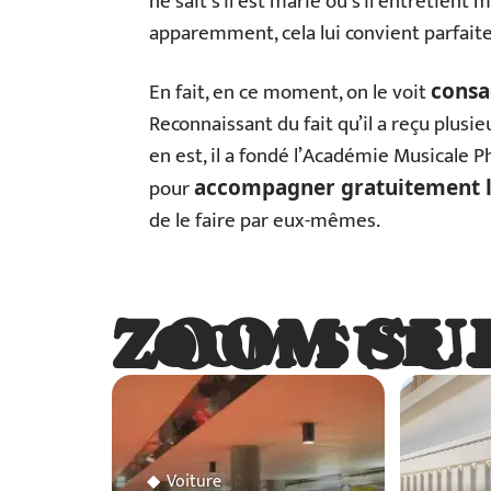
ne sait s’il est marié ou s’il entretien
apparemment, cela lui convient parfait
En fait, en ce moment, on le voit
consa
Reconnaissant du fait qu’il a reçu plusieu
en est, il a fondé l’Académie Musicale Ph
pour
accompagner gratuitement l
de le faire par eux-mêmes.
ZOOM SU
ZOOM SUR
Voiture