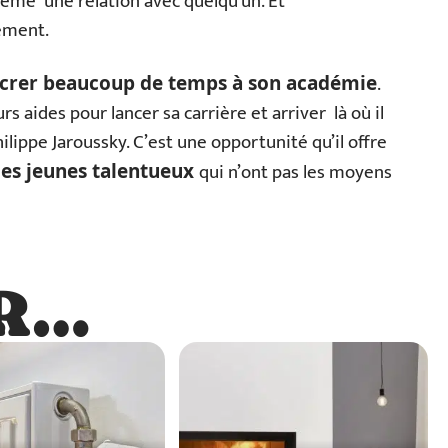
t même une relation avec quelqu’un. Et
ement.
.
crer beaucoup de temps à son académie
rs aides pour lancer sa carrière et arriver là où il
ilippe Jaroussky. C’est une opportunité qu’il offre
qui n’ont pas les moyens
es jeunes talentueux
R…
…