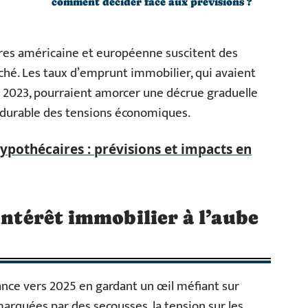
comment décider face aux prévisions ?
ires américaine et européenne suscitent des
ché. Les taux d’emprunt immobilier, qui avaient
n 2023, pourraient amorcer une décrue graduelle
 durable des tensions économiques.
ypothécaires : prévisions et impacts en
intérêt immobilier à l’aube
ance vers 2025 en gardant un œil méfiant sur
arquées par des secousses, la tension sur les