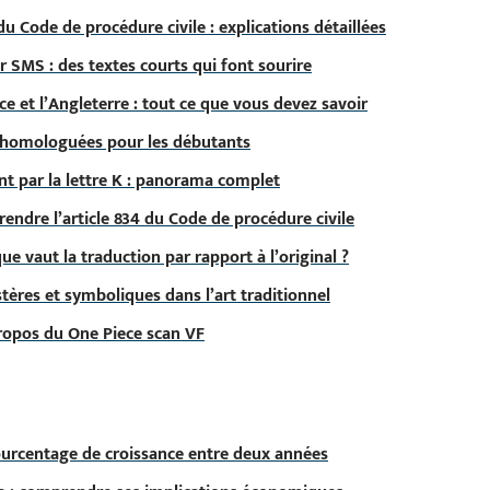
u Code de procédure civile : explications détaillées
 SMS : des textes courts qui font sourire
ce et l’Angleterre : tout ce que vous devez savoir
5 homologuées pour les débutants
 par la lettre K : panorama complet
endre l’article 834 du Code de procédure civile
ue vaut la traduction par rapport à l’original ?
tères et symboliques dans l’art traditionnel
propos du One Piece scan VF
pourcentage de croissance entre deux années