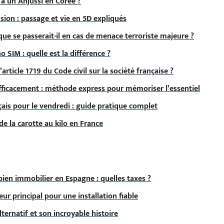
à un Ahjussi en Corée ?
ion : passage et vie en 5D expliqués
 que se passerait-il en cas de menace terroriste majeure ?
 SIM : quelle est la différence ?
’article 1719 du Code civil sur la société française ?
efficacement : méthode express pour mémoriser l’essentiel
ais pour le vendredi : guide pratique complet
de la carotte au kilo en France
bien immobilier en Espagne : quelles taxes ?
eur principal pour une installation fiable
ternatif et son incroyable histoire