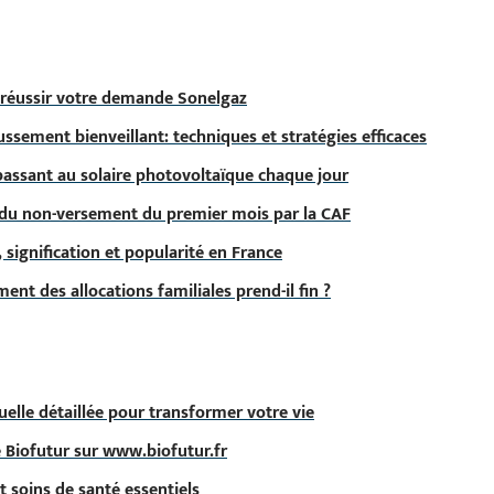
 réussir votre demande Sonelgaz
ssement bienveillant: techniques et stratégies efficaces
passant au solaire photovoltaïque chaque jour
 du non-versement du premier mois par la CAF
signification et popularité en France
nt des allocations familiales prend-il fin ?
tuelle détaillée pour transformer votre vie
e Biofutur sur www.biofutur.fr
t soins de santé essentiels