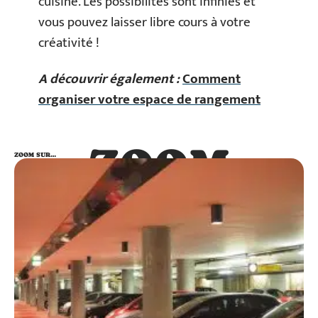
cuisine. Les possibilités sont infinies et
vous pouvez laisser libre cours à votre
créativité !
A découvrir également :
Comment
organiser votre espace de rangement
ZOOM
ZOOM SUR…
SUR…