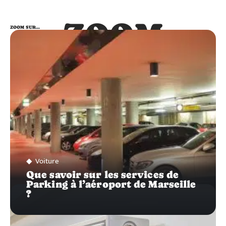
ZOOM
ZOOM SUR…
SUR…
Voiture
Que savoir sur les services de
Parking à l’aéroport de Marseille
?