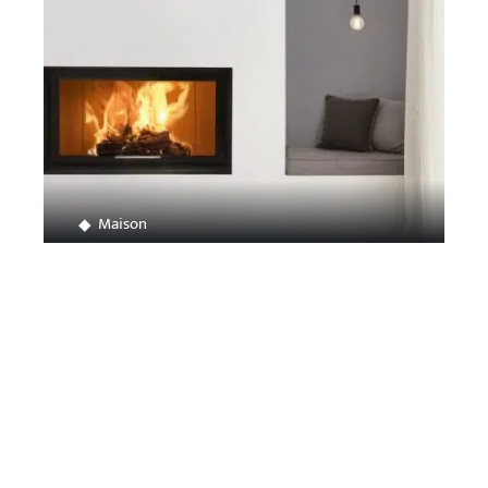
Maison
Comment choisir son insert à bois ?
Contact
Mentions légales
Sitemap
© 2025 | lalignedhorizon.org