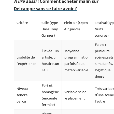
A lire aussi :
Comment acheter malin sur
Delcampe sans se faire avoir ?
Critère
Salle (type
Plein air (Open
Festival (ty
Halle Tony-
Air, parcs)
Nuits
Garnier)
sonores)
Faible :
Élevée : un
Moyenne :
plusieurs
Lisibilité de
artiste, un
programmation
scènes, sets
l’expérience
horaire, un
parfois floue,
simultanés,
lieu
météo variable
logistique
dense
Fort et
Niveau
Très variabl
homogène
Variable selon
sonore
d’une scène
(enceinte
le placement
perçu
l’autre
fermée)
Places