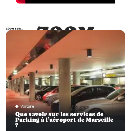
ZOOM
ZOOM SUR…
SUR…
Voiture
Que savoir sur les services de
Parking à l’aéroport de Marseille
?