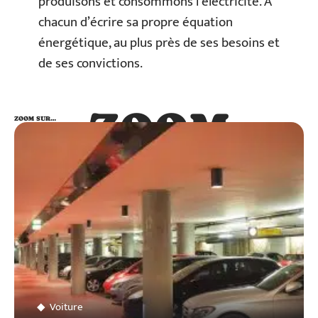
produisons et consommons l’électricité. À
chacun d’écrire sa propre équation
énergétique, au plus près de ses besoins et
de ses convictions.
ZOOM
ZOOM SUR…
SUR…
Voiture