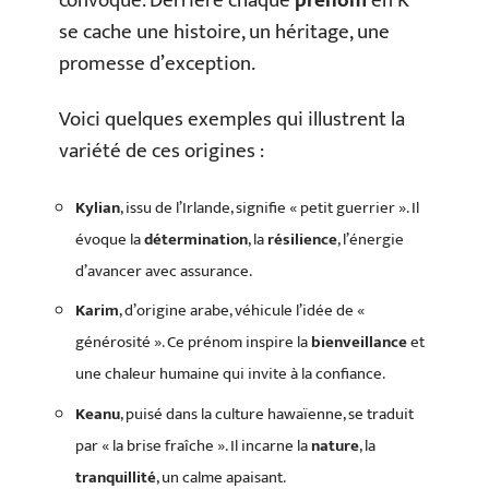
convoque. Derrière chaque
prénom
en K
se cache une histoire, un héritage, une
promesse d’exception.
Voici quelques exemples qui illustrent la
variété de ces origines :
Kylian
, issu de l’Irlande, signifie « petit guerrier ». Il
évoque la
détermination
, la
résilience
, l’énergie
d’avancer avec assurance.
Karim
, d’origine arabe, véhicule l’idée de «
générosité ». Ce prénom inspire la
bienveillance
et
une chaleur humaine qui invite à la confiance.
Keanu
, puisé dans la culture hawaïenne, se traduit
par « la brise fraîche ». Il incarne la
nature
, la
tranquillité
, un calme apaisant.