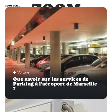
ZOOM
ZOOM SUR…
SUR…
Voiture
Que savoir sur les services de
Parking à l’aéroport de Marseille
?