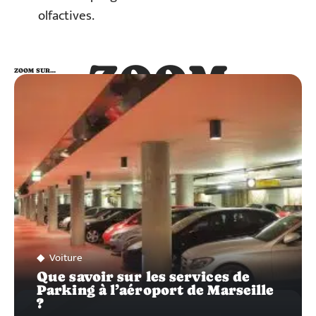
olfactives.
ZOOM
ZOOM SUR…
SUR…
Voiture
Que savoir sur les services de
Parking à l’aéroport de Marseille
?