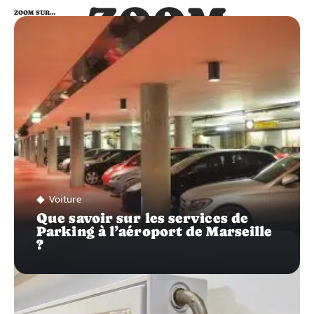
ZOOM
ZOOM SUR…
SUR…
Voiture
Que savoir sur les services de
Parking à l’aéroport de Marseille
?