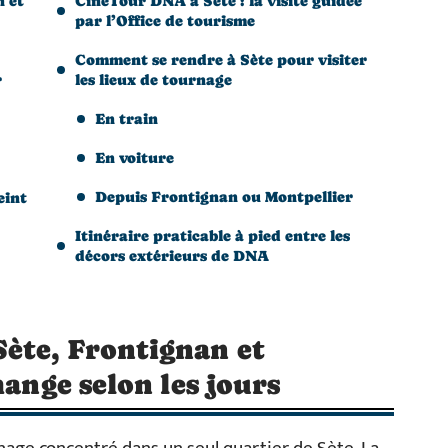
 et
CinéTour DNA à Sète : la visite guidée
par l’Office de tourisme
Comment se rendre à Sète pour visiter
r
les lieux de tournage
En train
En voiture
Depuis Frontignan ou Montpellier
eint
Itinéraire praticable à pied entre les
décors extérieurs de DNA
ète, Frontignan et
hange selon les jours