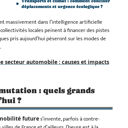
Transports et climat : comment concilier
déplacements et urgence écologique ?
t massivement dans l’intelligence artificielle
collectivités locales peinent à financer des pistes
iques pris aujourd’hui pèseront sur les modes de
.
le secteur automobile : causes et impacts
 mutation : quels grands
hui ?
s’invente, parfois à contre-
mobilité future
illes de France et d’ailleurs, l’heure est à la