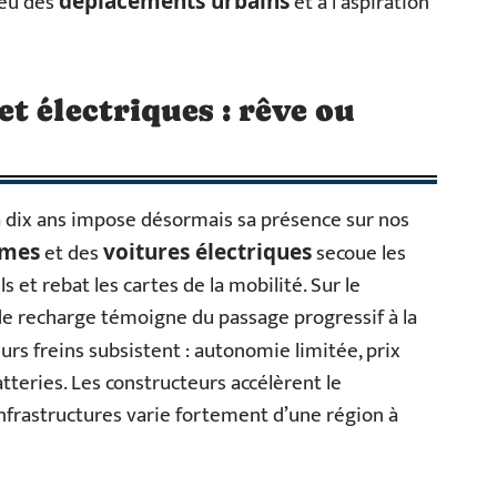
jeu des
et à l’aspiration
déplacements urbains
t électriques : rêve ou
 y a dix ans impose désormais sa présence sur nos
et des
secoue les
omes
voitures électriques
 et rebat les cartes de la mobilité. Sur le
s de recharge témoigne du passage progressif à la
eurs freins subsistent : autonomie limitée, prix
teries. Les constructeurs accélèrent le
frastructures varie fortement d’une région à