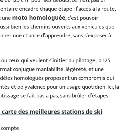
de 125 cm³ pour ses débuts, ce n’est pas un
entaire encadre chaque étape : l’accès à la route,
ec une
, c’est pouvoir
moto homologuée
aussi bien les chemins ouverts aux véhicules que
donner une chance d’apprendre, sans s’exposer à
ou ceux qui veulent s’initier au pilotage, la 125
rmat conjugue maniabilité, légèreté, et une
modèles homologués proposent un compromis qui
ntés et polyvalence pour un usage quotidien. Ici, la
ntissage se fait pas à pas, sans brûler d’étapes.
 carte des meilleures stations de ski
n compte :