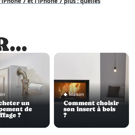
iPhone 7 et l'iPhone 7 plus : quelles
R…
…
on
Maison
cheter un
Comment choisir
pement de
son insert à bois
ffage ?
?