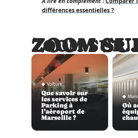
A lire en complément :
Comparer l'
différences essentielles ?
ZOOM SU
ZOOM SUR
Voiture
Que savoir sur
Mais
les services de
Parking à
Où a
l’aéroport de
équi
Marseille ?
chau